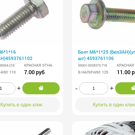
М6*1*16
Болт М6*1*25 (БелЗАН)(уп. 50
АН)4593761102
шт) 4593761106
КРАСНАЯ ЭТНА
КРАСНАЯ
38364-218
00001-0038375-718
7.00 руб
11.00 
ЧИИ: 110
В НАЛИЧИИ: 125
+
-
+
Купить в один клик
Купить в один клик