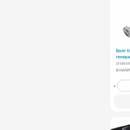
Болт 
генера
21100-37
В НАЛИ
-