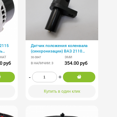
,2115
Датчик положения коленвала
нь
(синхронизации) ВАЗ 2110
впрыск 30.3847
НАТ
ЭМИ
30-3847
0 руб
354.00 руб
В НАЛИЧИИ: 3
-
+
Купить в один клик