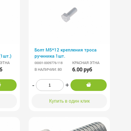
Болт М5*12 крепления троса
1шт.)
ручнника 1шт.
 ЭТНА
КРАСНАЯ ЭТНА
00001-0009776-118
б
6.00 руб
В НАЛИЧИИ: 80
-
+
Купить в один клик