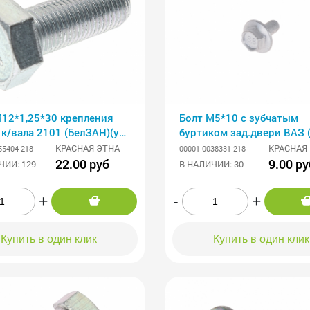
М12*1,25*30 крепления
Болт М5*10 с зубчатым
к/вала 2101 (БелЗАН)(уп.
буртиком зад.двери ВАЗ (
КРАСНАЯ ЭТНА
КРАСНАЯ
55404-218
00001-0038331-218
22.00 руб
9.00 ру
ЧИИ: 129
В НАЛИЧИИ: 30
+
-
+
Купить в один клик
Купить в один клик