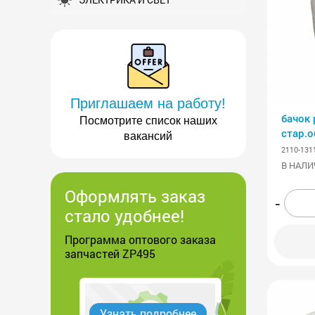
Приглашаем на работу!
бачок
Посмотрите список наших
стар.
вакансий
2110-131
В НАЛИ
Оформлять заказ
-
стало удобнее!
Программа оптового заказа
запчастей ZP495
Узнать подробнее