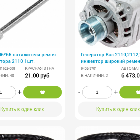
М6*65 натяжителя ремня
Генератор Ваз 2110,2112
тора 2110 1шт.
инжектор широкий реме
14В/80 А/ AM
КРАСНАЯ ЭТНА
АВТОМАГ
01629-008
9402-3701
21.00 руб
6 473.0
ЧИИ: 40
В НАЛИЧИИ: 2
+
-
+
Купить в один клик
Купить в один клик