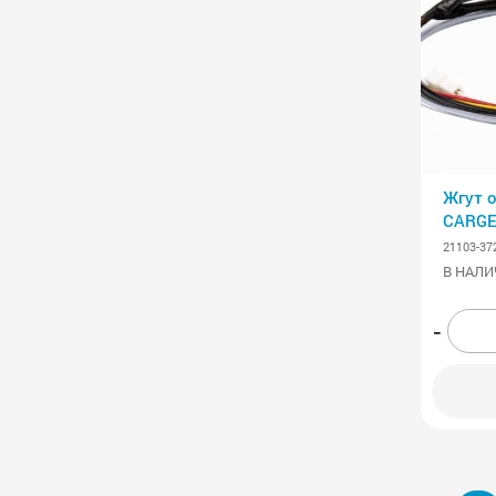
Жгут 
CARG
21103-37
В НАЛИ
-