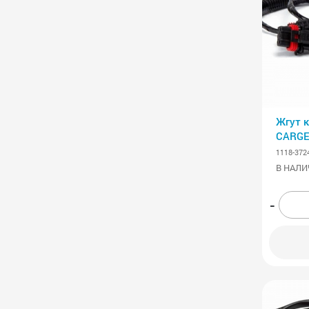
Жгут 
CARG
1118-372
В НАЛИ
-