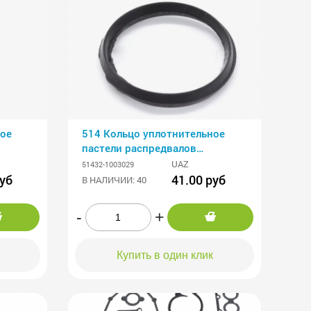
ное
514 Кольцо уплотнительное
пастели распредвалов
ЗМЗ-51432 Евро-4
UAZ
51432-1003029
(уплотнитель кры
руб
41.00 руб
В НАЛИЧИИ: 40
-
+
Купить в один клик