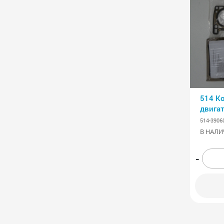
514 К
двига
514-39060
В НАЛИ
-