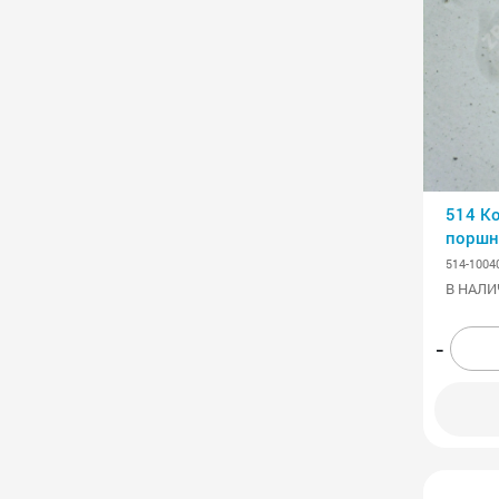
514 К
поршн
514-1004
В НАЛИ
-