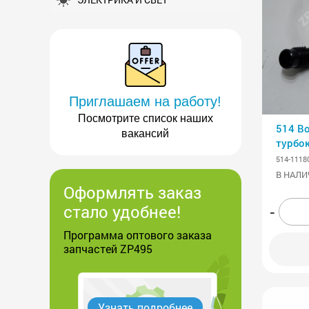
Приглашаем на работу!
Посмотрите список наших
514 В
вакансий
турбо
нагне
514-1118
В НАЛИ
Оформлять заказ
стало удобнее!
-
Программа оптового заказа
запчастей ZP495
Узнать подробнее