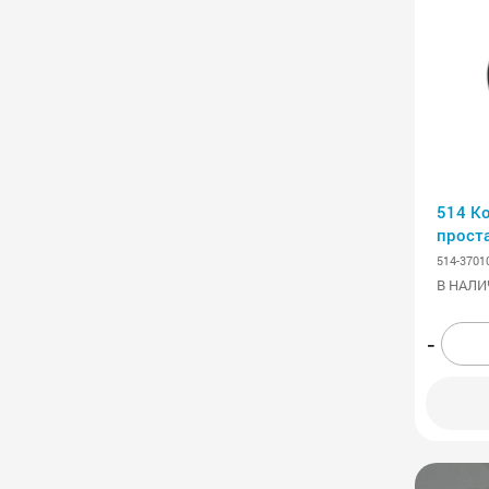
514 К
прост
514-3701
В НАЛИ
-