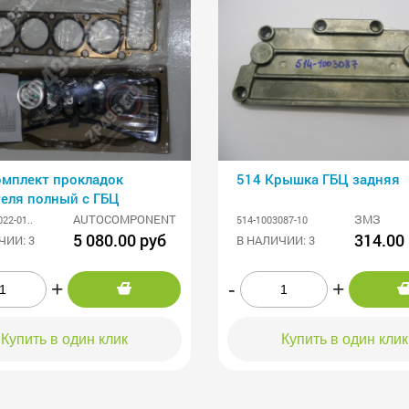
омплект прокладок
514 Крышка ГБЦ задняя
теля полный с ГБЦ
AUTOCOMPONENT
ЗМЗ
22-01..
514-1003087-10
5 080.00 руб
314.00
ЧИИ: 3
В НАЛИЧИИ: 3
+
-
+
Купить в один клик
Купить в один клик