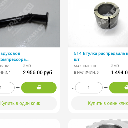
оздуховод
514 Втулка распредвала к
компрессора
шт
тательный
ЗМЗ
ЗМЗ
050-02
514-1006031-01
2 956.00 руб
1 494.0
ЧИИ: 1
В НАЛИЧИИ: 5
+
-
+
Купить в один клик
Купить в один клик