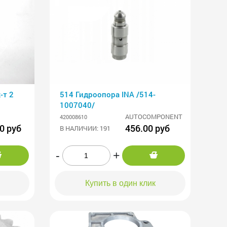
-т 2
514 Гидроопора INA /514-
1007040/
AUTOCOMPONENT
420008610
0 руб
456.00 руб
В НАЛИЧИИ: 191
-
+
Купить в один клик