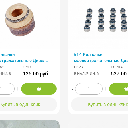
олпачки
514 Колпачки
отражательные Дизель
маслоотражательные Диз
т 16шт ESPRA
ЗМЗ
ESPRA
026
EI0514
125.00 руб
527.00
ЧИИ: 8
В НАЛИЧИИ: 6
+
-
+
Купить в один клик
Купить в один клик