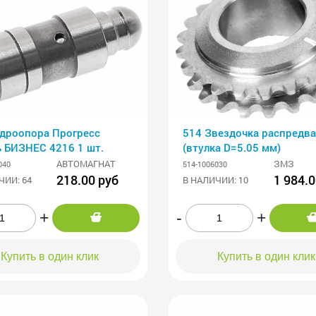
идроопора Прогресс
514 Звездочка распредва
ь БИЗНЕС 4216 1 шт.
(втулка D=5.05 мм)
АВТОМАГНАТ
ЗМЗ
040
514-1006030
218.00 руб
1 984.0
ЧИИ: 64
В НАЛИЧИИ: 10
+
-
+
Купить в один клик
Купить в один клик