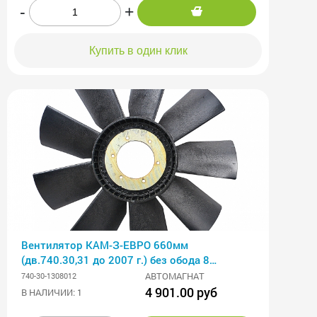
-
+
Купить в один клик
Вентилятор КАМ-З-ЕВРО 660мм
(дв.740.30,31 до 2007 г.) без обода 8
лопастей АВТОМАГНАТ
АВТОМАГНАТ
740-30-1308012
4 901.00 руб
В НАЛИЧИИ: 1