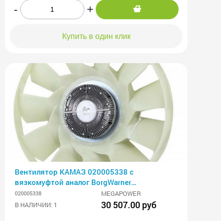
-
+
Купить в один клик
Вентилятор КАМАЗ 020005338 с
вязкомуфтой аналог BorgWarner
MEGAPOWER
MEGAPOWER
020005338
30 507.00 руб
В НАЛИЧИИ: 1