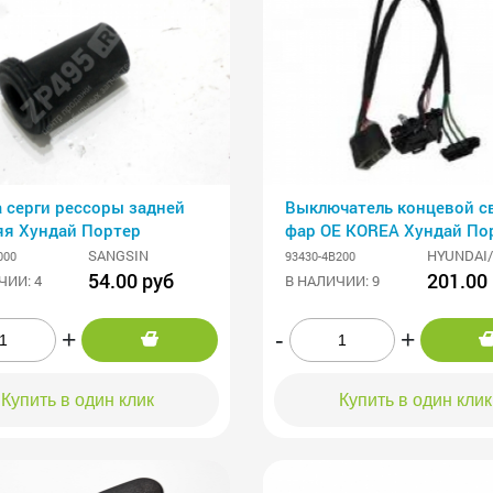
 серги рессоры задней
Выключатель концевой с
яя Хундай Портер
фар OE KOREA Хундай По
SANGSIN
HYUNDAI/
000
93430-4B200
54.00 руб
201.00
ЧИИ: 4
В НАЛИЧИИ: 9
+
-
+
Купить в один клик
Купить в один клик