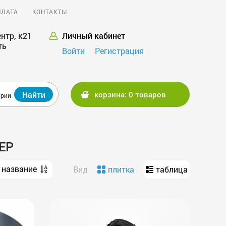
ПЛАТА
КОНТАКТЫ
нтр, к21
Личный кабинет
ть
Войти
Регистрация
Найти
корзина: 0 товаров
ории
ЕР
название
Вид
плитка
таблица