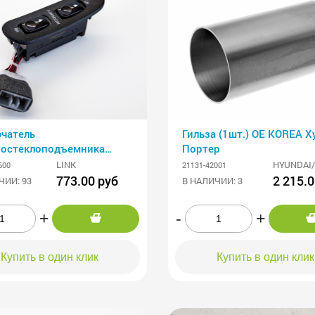
чатель
Гильза (1шт.) OE KOREA Хундай
ростеклоподъемника
Портер
I Porter левого LINK
LINK
HYUNDAI/
600
21131-42001
773.00 руб
2 215.0
ЧИИ: 93
В НАЛИЧИИ: 3
+
-
+
Купить в один клик
Купить в один клик