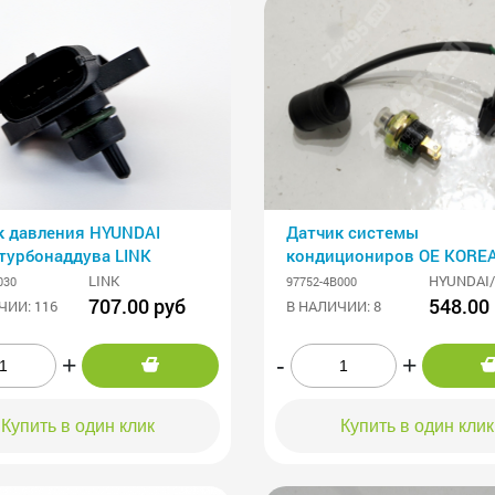
к давления HYUNDAI
Датчик системы
 турбонаддува LINK
кондициониров OE KORE
Хундай Портер
LINK
HYUNDAI/
030
97752-4B000
707.00 руб
548.00
ЧИИ: 116
В НАЛИЧИИ: 8
+
-
+
Купить в один клик
Купить в один клик