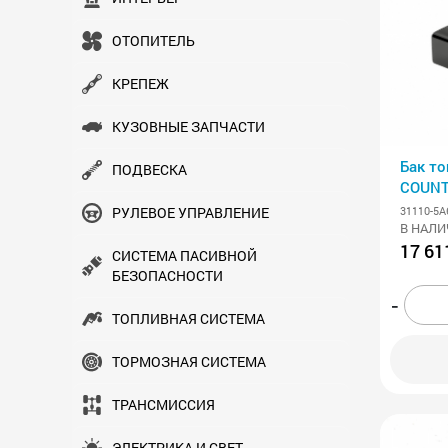
ОТОПИТЕЛЬ
КРЕПЕЖ
КУЗОВНЫЕ ЗАПЧАСТИ
Бак т
ПОДВЕСКА
COUNT
(243х
31110-5A
РУЛЕВОЕ УПРАВЛЕНИЕ
БАКО
В НАЛИ
17 61
СИСТЕМА ПАСИВНОЙ
БЕЗОПАСНОСТИ
-
ТОПЛИВНАЯ СИСТЕМА
ТОРМОЗНАЯ СИСТЕМА
ТРАНСМИСCИЯ
ЭЛЕКТРИКА И СВЕТ