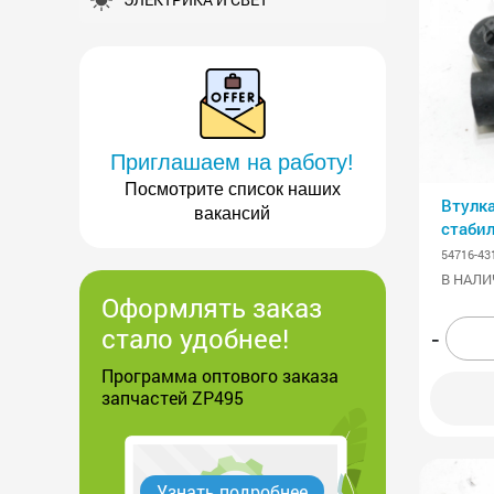
Приглашаем на работу!
Посмотрите список наших
Втулка
вакансий
стаби
54716-43
В НАЛИ
Оформлять заказ
стало удобнее!
-
Программа оптового заказа
запчастей ZP495
Узнать подробнее