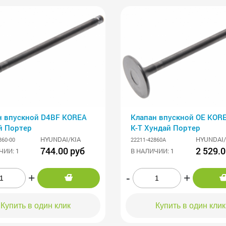
н впускной D4BF KOREA
Клапан впускной OE KOREA 
й Портер
К-Т Хундай Портер
HYUNDAI/KIA
HYUNDAI/
860-00
22211-42860A
744.00 руб
2 529.0
ЧИИ: 1
В НАЛИЧИИ: 1
+
-
+
Купить в один клик
Купить в один клик