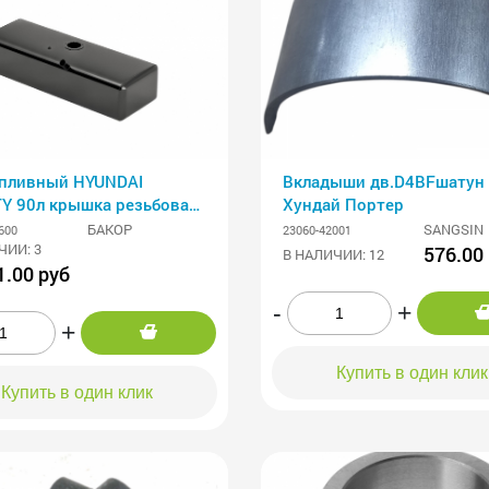
опливный HYUNDAI
Вкладыши дв.D4BFшатун 
Y 90л крышка резьбовая
Хундай Портер
383х1100) АНТИКОР
БАКОР
SANGSIN
600
23060-42001
Р
ЧИИ: 3
576.00
В НАЛИЧИИ: 12
1.00 руб
-
+
+
Купить в один клик
Купить в один клик