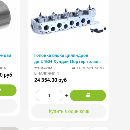
Головка блока цилиндров
дв.D4BH Хундай Портер голая
AMC
KIA
AUTOCOMPONENT
22100-42961
В НАЛИЧИИ: 1
0 руб
24 354.00 руб
-
+
Купить в один клик