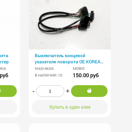
вета
Выключатель концевой
ртер
указателя поворота OE KOREA
Хундай Портер
KIA
MOBIS
93420-4B200
 руб
150.00 руб
В НАЛИЧИИ: 10
-
+
Купить в один клик