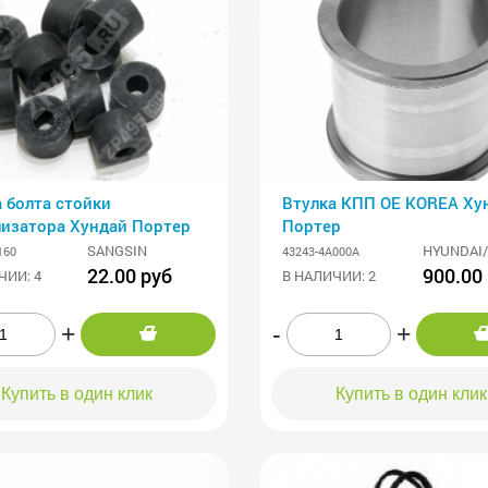
 болта стойки
Втулка КПП OE KOREA Ху
лизатора Хундай Портер
Портер
SANGSIN
HYUNDAI/
160
43243-4A000A
22.00 руб
900.00
ЧИИ: 4
В НАЛИЧИИ: 2
+
-
+
Купить в один клик
Купить в один клик