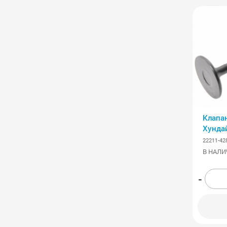
Клапа
Хунда
22211-42
В НАЛИ
-