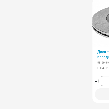
Диск 
перед
58129-44
В НАЛИ
-