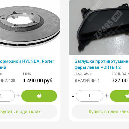
тормозной HYUNDAI Porter
Заглушка противотуманн
ний
фары левая PORTER 2
LINK
HYUNDAI/
010
86523-4f500
1 490.00 руб
727.00
ЧИИ: 120
В НАЛИЧИИ: 4
+
-
+
Купить в один клик
Купить в один клик